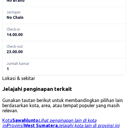
No Brand
Jaringan
No Chain
Check-in
14.00.00
Check-out
23.00.00
Jumlah kamar
1
Lokasi & sekitar
Jelajahi penginapan terkait
Gunakan tautan berikut untuk membandingkan pilihan lain
berdasarkan kota, area, atau tempat populer yang masih
relevan.
Kota
Sawahlunto
Lihat penginapan lain di kota
ini
Provinsi
West Sumatera
Jelajahi kota lain di provinsi ini