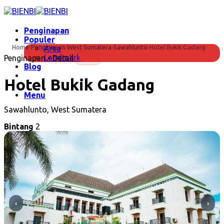
Skip
to
content
Penginapan
Populer
Home
›
Penginapan
›
West Sumatera
›
Sawahlunto
›
Hotel Bukik Gadang
Area
Landmark
Penginapan • Detail
Hotel
Blog
Hotel Bukik Gadang
Menu
Sawahlunto, West Sumatera
Bintang
2
‹
›