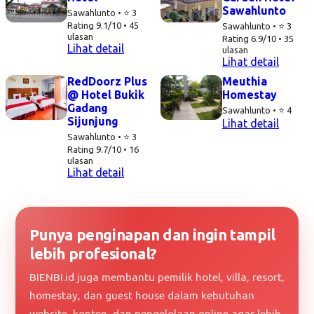
Sawahlunto
Sawahlunto • ⭐ 3
Rating 9.1/10 • 45
Sawahlunto • ⭐ 3
ulasan
Rating 6.9/10 • 35
Lihat detail
ulasan
Lihat detail
RedDoorz Plus
Meuthia
@ Hotel Bukik
Homestay
Gadang
Sawahlunto • ⭐ 4
Sijunjung
Lihat detail
Sawahlunto • ⭐ 3
Rating 9.7/10 • 16
ulasan
Lihat detail
Punya penginapan dan ingin tampil
lebih profesional?
BIENBI.id juga membantu pemilik hotel, villa, resort,
homestay, dan guest house dalam kebutuhan
website, konten, dan pengelolaan online agar lebih