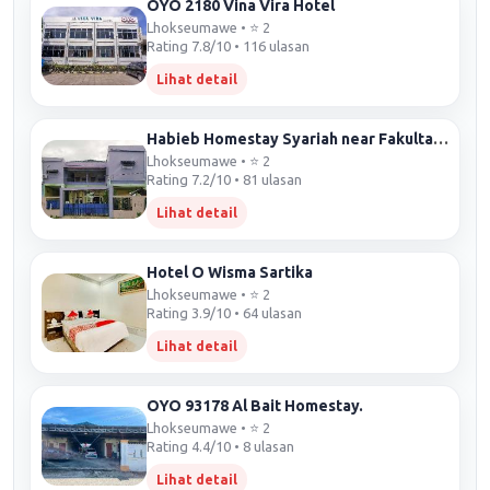
OYO 2180 Vina Vira Hotel
Lhokseumawe • ⭐ 2
Rating 7.8/10 • 116 ulasan
Lihat detail
Habieb Homestay Syariah near Fakultas Kedokteran Universitas Malikussaleh Mitra RedDoorz
Lhokseumawe • ⭐ 2
Rating 7.2/10 • 81 ulasan
Lihat detail
Hotel O Wisma Sartika
Lhokseumawe • ⭐ 2
Rating 3.9/10 • 64 ulasan
Lihat detail
OYO 93178 Al Bait Homestay.
Lhokseumawe • ⭐ 2
Rating 4.4/10 • 8 ulasan
Lihat detail