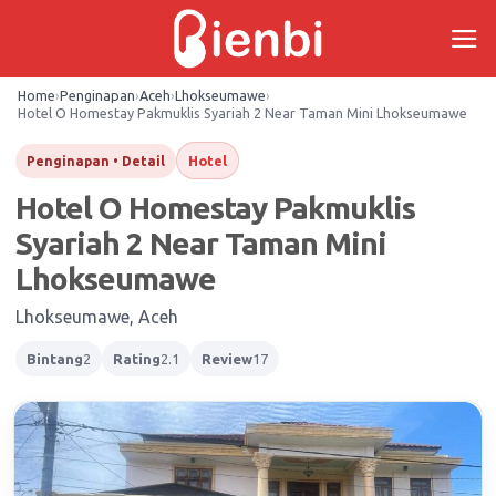
Skip
to
content
Home
›
Penginapan
›
Aceh
›
Lhokseumawe
›
Hotel O Homestay Pakmuklis Syariah 2 Near Taman Mini Lhokseumawe
Hotel
Penginapan • Detail
Hotel O Homestay Pakmuklis
Syariah 2 Near Taman Mini
Lhokseumawe
Lhokseumawe, Aceh
Bintang
2
Rating
2.1
Review
17