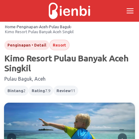
Skip
to
content
Home
›
Penginapan
›
Aceh
›
Pulau Baguk
›
Kimo Resort Pulau Banyak Aceh Singkil
Resort
Penginapan • Detail
Kimo Resort Pulau Banyak Aceh
Singkil
Pulau Baguk, Aceh
Bintang
2
Rating
7.9
Review
11