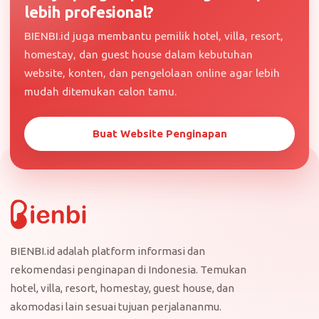
lebih profesional?
BIENBI.id juga membantu pemilik hotel, villa, resort,
homestay, dan guest house dalam kebutuhan
website, konten, dan pengelolaan online agar lebih
mudah ditemukan calon tamu.
Buat Website Penginapan
BIENBI.id adalah platform informasi dan
rekomendasi penginapan di Indonesia. Temukan
hotel, villa, resort, homestay, guest house, dan
akomodasi lain sesuai tujuan perjalananmu.