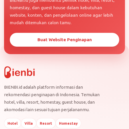
BIENBI.id juga membantu pemilik hotel, villa, resort,
homestay, dan guest house dalam kebutuhan
website, konten, dan pengelolaan online agar lebih
mudah ditemukan calon tamu.
Buat Website Penginapan
BIENBI.id adalah platform informasi dan
rekomendasi penginapan di Indonesia. Temukan
hotel, villa, resort, homestay, guest house, dan
akomodasi lain sesuai tujuan perjalananmu.
Hotel
Villa
Resort
Homestay