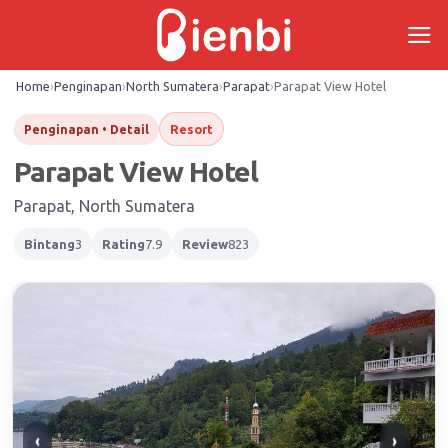
Skip
to
content
Home
›
Penginapan
›
North Sumatera
›
Parapat
›
Parapat View Hotel
Resort
Penginapan • Detail
Parapat View Hotel
Parapat, North Sumatera
Bintang
3
Rating
7.9
Review
823
‹
›