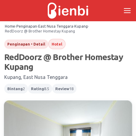
Skip
to
content
Home
›
Penginapan
›
East Nusa Tenggara
›
Kupang
›
RedDoorz @ Brother Homestay Kupang
Hotel
Penginapan • Detail
RedDoorz @ Brother Homestay
Kupang
Kupang, East Nusa Tenggara
Bintang
2
Rating
8.5
Review
18