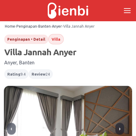
Skip
to
content
Home
›
Penginapan
›
Banten
›
Anyer
›
Villa Jannah Anyer
Villa
Penginapan • Detail
Villa Jannah Anyer
Anyer, Banten
Rating
9.4
Review
24
‹
›