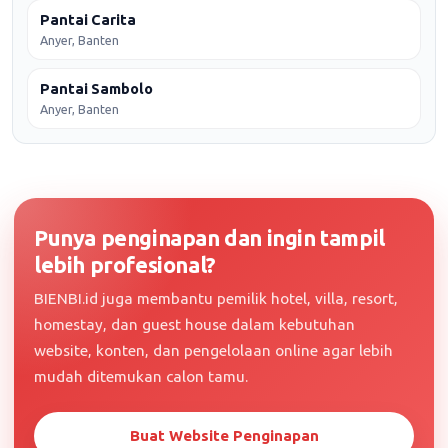
Pantai Carita
Anyer, Banten
Pantai Sambolo
Anyer, Banten
Punya penginapan dan ingin tampil
lebih profesional?
BIENBI.id juga membantu pemilik hotel, villa, resort,
homestay, dan guest house dalam kebutuhan
website, konten, dan pengelolaan online agar lebih
mudah ditemukan calon tamu.
Buat Website Penginapan