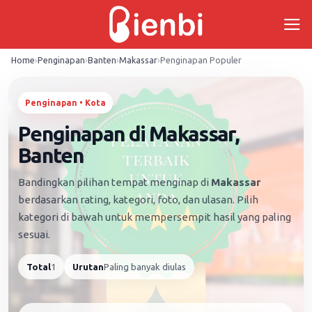
Skip
to
content
Home
›
Penginapan
›
Banten
›
Makassar
›
Penginapan Populer
Penginapan • Kota
Penginapan di Makassar,
Banten
Bandingkan pilihan tempat menginap di
Makassar
berdasarkan rating, kategori, foto, dan ulasan. Pilih
kategori di bawah untuk mempersempit hasil yang paling
sesuai.
Total
1
Urutan
Paling banyak diulas