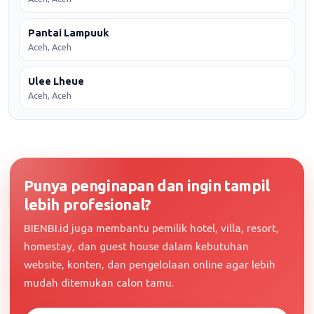
Pantai Lampuuk
Aceh, Aceh
Ulee Lheue
Aceh, Aceh
Punya penginapan dan ingin tampil
lebih profesional?
BIENBI.id juga membantu pemilik hotel, villa, resort,
homestay, dan guest house dalam kebutuhan
website, konten, dan pengelolaan online agar lebih
mudah ditemukan calon tamu.