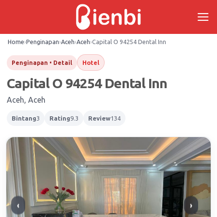
Skip
to
content
Home
›
Penginapan
›
Aceh
›
Aceh
›
Capital O 94254 Dental Inn
Hotel
Penginapan • Detail
Capital O 94254 Dental Inn
Aceh, Aceh
Bintang
3
Rating
9.3
Review
134
‹
›