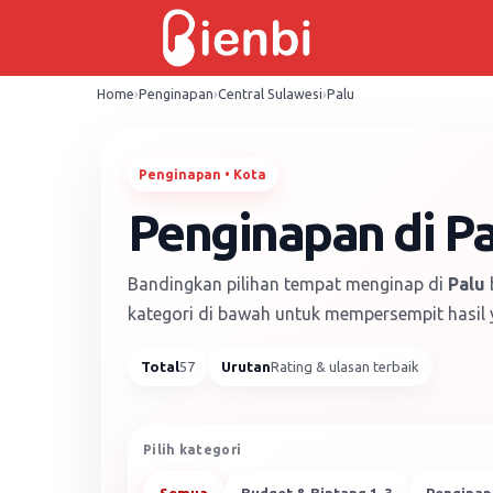
Skip
to
content
Home
›
Penginapan
›
Central Sulawesi
›
Palu
Penginapan • Kota
Penginapan di Pa
Bandingkan pilihan tempat menginap di
Palu
kategori di bawah untuk mempersempit hasil y
Total
57
Urutan
Rating & ulasan terbaik
Pilih kategori