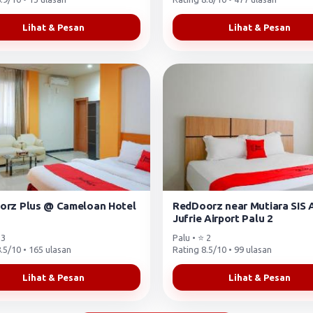
Lihat & Pesan
Lihat & Pesan
orz Plus @ Cameloan Hotel
RedDoorz near Mutiara SIS 
Jufrie Airport Palu 2
 3
Palu • ⭐ 2
.5/10 • 165 ulasan
Rating 8.5/10 • 99 ulasan
Lihat & Pesan
Lihat & Pesan