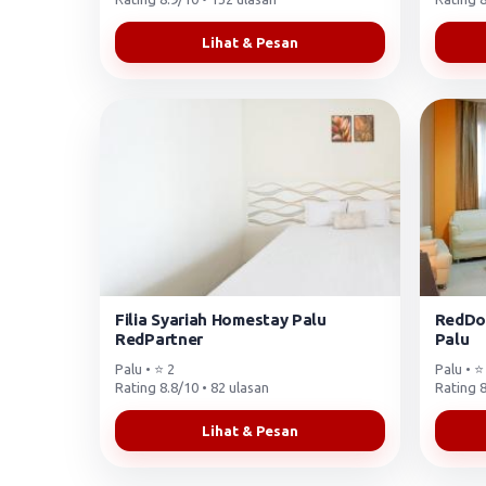
Lihat & Pesan
Filia Syariah Homestay Palu
RedDo
RedPartner
Palu
Palu • ⭐ 2
Palu • ⭐
Rating 8.8/10 • 82 ulasan
Rating 8
Lihat & Pesan