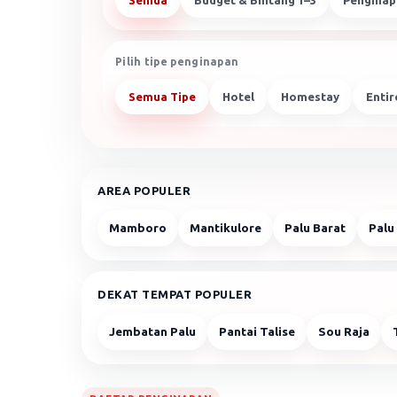
Semua
Budget & Bintang 1–3
Penginap
Pilih tipe penginapan
Semua Tipe
Hotel
Homestay
Enti
AREA POPULER
Mamboro
Mantikulore
Palu Barat
Palu
DEKAT TEMPAT POPULER
Jembatan Palu
Pantai Talise
Sou Raja