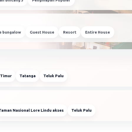
an Bintang 5
Penginapan Populer
re bungalow
Guest House
Resort
Entire House
 Timur
Tatanga
Teluk Palu
Taman Nasional Lore Lindu akses
Teluk Palu