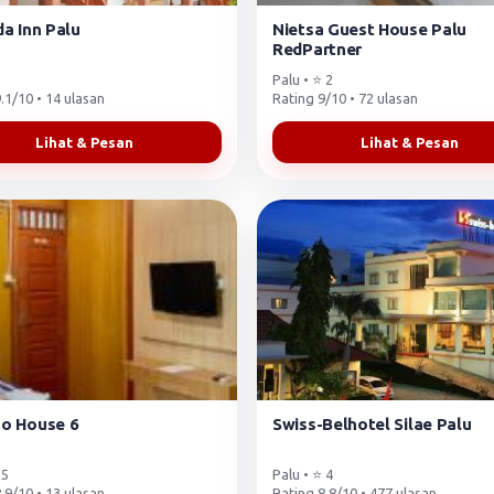
a Inn Palu
Nietsa Guest House Palu
RedPartner
Palu • ⭐ 2
.1/10 • 14 ulasan
Rating 9/10 • 72 ulasan
Lihat & Pesan
Lihat & Pesan
o House 6
Swiss-Belhotel Silae Palu
 5
Palu • ⭐ 4
.9/10 • 13 ulasan
Rating 8.8/10 • 477 ulasan