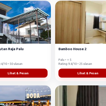
Sutan Raja Palu
Bamboo House 2
Palu • ⭐ 5
.4/10 • 50 ulasan
Rating 9.4/10 • 25 ulasan
Lihat & Pesan
Lihat & Pesan