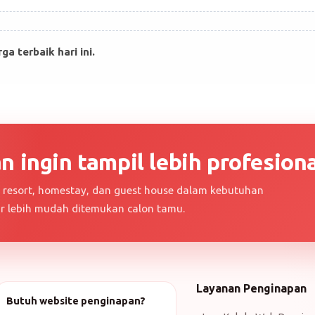
 terbaik hari ini.
 ingin tampil lebih profesiona
a, resort, homestay, dan guest house dalam kebutuhan
ar lebih mudah ditemukan calon tamu.
Layanan Penginapan
Butuh website penginapan?