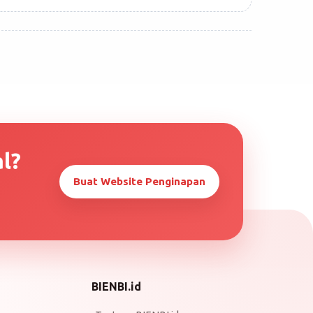
l?
Buat Website Penginapan
BIENBI.id