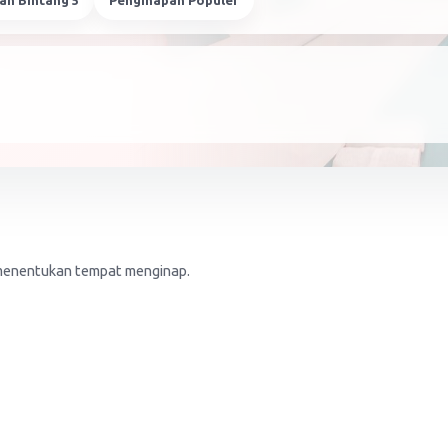
an Bintang 5
Penginapan Populer
m menentukan tempat menginap.