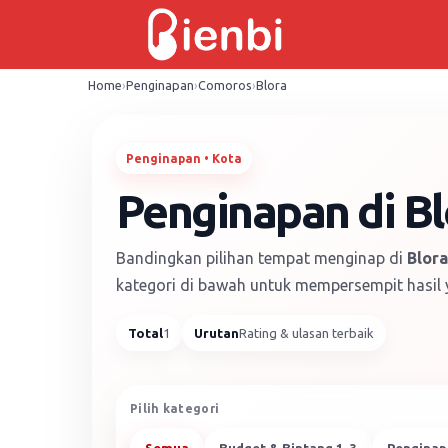
Skip
to
content
Home
›
Penginapan
›
Comoros
›
Blora
Penginapan • Kota
Penginapan di B
Bandingkan pilihan tempat menginap di
Blora
kategori di bawah untuk mempersempit hasil y
Total
1
Urutan
Rating & ulasan terbaik
Pilih kategori