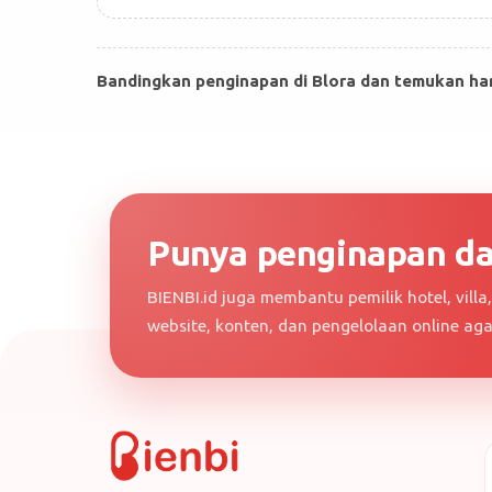
Bandingkan penginapan di Blora dan temukan harga
Punya penginapan dan
BIENBI.id juga membantu pemilik hotel, vill
website, konten, dan pengelolaan online ag