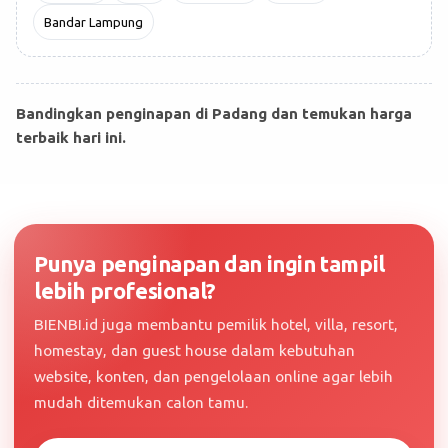
Bandar Lampung
Bandingkan penginapan di Padang dan temukan harga
terbaik hari ini.
Punya penginapan dan ingin tampil
lebih profesional?
BIENBI.id juga membantu pemilik hotel, villa, resort,
homestay, dan guest house dalam kebutuhan
website, konten, dan pengelolaan online agar lebih
mudah ditemukan calon tamu.