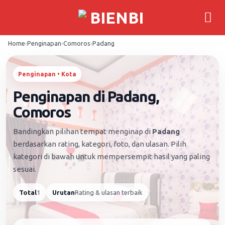
Skip
to
content
Home
›
Penginapan
›
Comoros
›
Padang
Penginapan • Kota
Penginapan di Padang,
Comoros
Bandingkan pilihan tempat menginap di
Padang
berdasarkan rating, kategori, foto, dan ulasan. Pilih
kategori di bawah untuk mempersempit hasil yang paling
sesuai.
Total
1
Urutan
Rating & ulasan terbaik