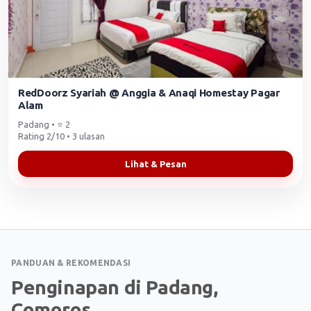
RedDoorz Syariah @ Anggia & Anaqi Homestay Pagar
Alam
Padang • ⭐ 2
Rating 2/10 • 3 ulasan
Lihat & Pesan
PANDUAN & REKOMENDASI
Penginapan di Padang,
Comoros