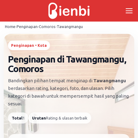
Skip
to
content
Home
›
Penginapan
›
Comoros
›
Tawangmangu
Penginapan • Kota
Penginapan di Tawangmangu,
Comoros
Bandingkan pilihan tempat menginap di
Tawangmangu
berdasarkan rating, kategori, foto, dan ulasan. Pilih
kategori di bawah untuk mempersempit hasil yang paling
sesuai.
Total
1
Urutan
Rating & ulasan terbaik