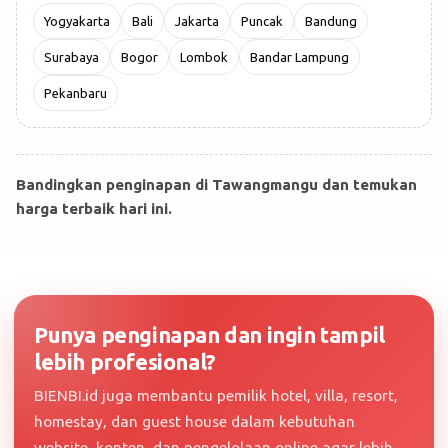
Yogyakarta
Bali
Jakarta
Puncak
Bandung
Surabaya
Bogor
Lombok
Bandar Lampung
Pekanbaru
Bandingkan penginapan di Tawangmangu dan temukan
harga terbaik hari ini.
Punya penginapan dan ingin tampil
lebih profesional?
BIENBI.id juga membantu pemilik hotel, villa, resort,
homestay, dan guest house dalam kebutuhan
website, konten, dan pengelolaan online agar lebih