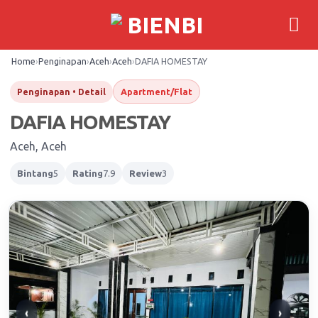
Skip
to
content
Home
›
Penginapan
›
Aceh
›
Aceh
›
DAFIA HOMESTAY
Apartment/Flat
Penginapan • Detail
DAFIA HOMESTAY
Aceh, Aceh
Bintang
5
Rating
7.9
Review
3
‹
›