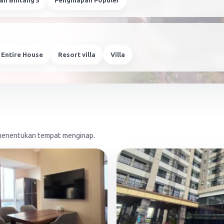
an Bintang 5
Penginapan Populer
Entire House
Resort villa
Villa
m menentukan tempat menginap.