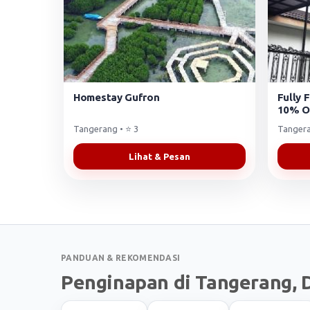
Homestay Gufron
Fully 
10% O
Tangerang • ⭐ 3
Tangera
Lihat & Pesan
PANDUAN & REKOMENDASI
Penginapan di Tangerang, D