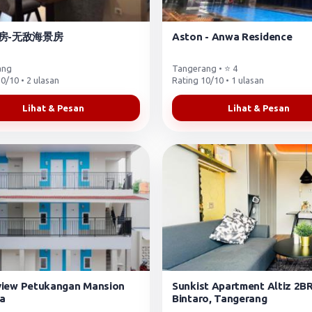
房-无敌海景房
Aston - Anwa Residence
ang
Tangerang • ⭐ 4
0/10 • 2 ulasan
Rating 10/10 • 1 ulasan
Lihat & Pesan
Lihat & Pesan
view Petukangan Mansion
Sunkist Apartment Altiz 2B
a
Bintaro, Tangerang