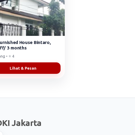
Furnished House Bintaro,
ff/ 3 months
ng • ⭐ 4
Lihat & Pesan
KI Jakarta