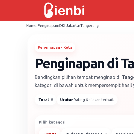
Skip
to
content
Home
›
Penginapan
›
DKI Jakarta
›
Tangerang
Penginapan • Kota
Penginapan di Ta
Bandingkan pilihan tempat menginap di
Tang
kategori di bawah untuk mempersempit hasil y
Total
18
Urutan
Rating & ulasan terbaik
Pilih kategori