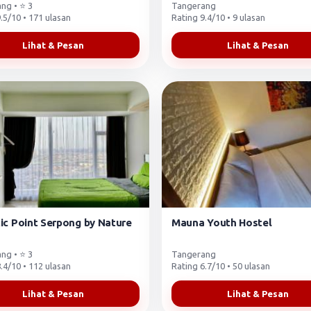
ng • ⭐ 3
Tangerang
.5/10 • 171 ulasan
Rating 9.4/10 • 9 ulasan
Lihat & Pesan
Lihat & Pesan
ic Point Serpong by Nature
Mauna Youth Hostel
ng • ⭐ 3
Tangerang
.4/10 • 112 ulasan
Rating 6.7/10 • 50 ulasan
Lihat & Pesan
Lihat & Pesan