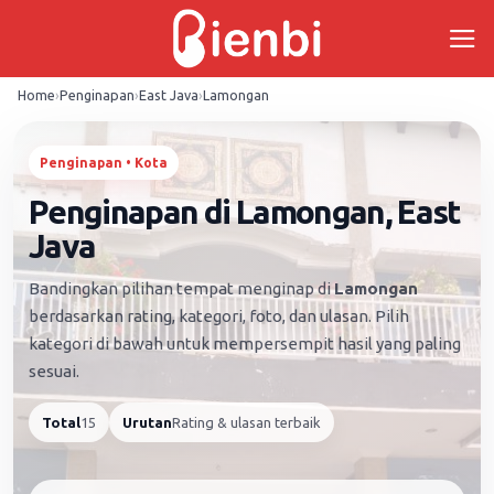
Skip
to
content
Home
›
Penginapan
›
East Java
›
Lamongan
Penginapan • Kota
Penginapan di Lamongan, East
Java
Bandingkan pilihan tempat menginap di
Lamongan
berdasarkan rating, kategori, foto, dan ulasan. Pilih
kategori di bawah untuk mempersempit hasil yang paling
sesuai.
Total
15
Urutan
Rating & ulasan terbaik