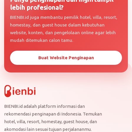
lebih profesional?
BIENBI.id juga membantu pemilik hotel, villa, resort,
homestay, dan guest house dalam kebutuhan
website, konten, dan pengelolaan online agar lebih
mudah ditemukan calon tamu.
Buat Website Penginapan
BIENBI.id adalah platform informasi dan
rekomendasi penginapan di Indonesia. Temukan
hotel, villa, resort, homestay, guest house, dan
akomodasi lain sesuai tujuan perjalananmu.