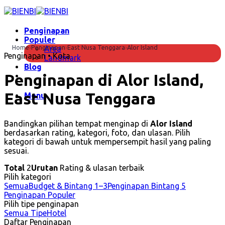
Skip
to
content
Penginapan
Populer
Home
›
Penginapan
›
East Nusa Tenggara
›
Alor Island
Area
Penginapan • Kota
Landmark
Blog
Penginapan di Alor Island,
East Nusa Tenggara
Menu
Bandingkan pilihan tempat menginap di
Alor Island
berdasarkan rating, kategori, foto, dan ulasan. Pilih
kategori di bawah untuk mempersempit hasil yang paling
sesuai.
Total
2
Urutan
Rating & ulasan terbaik
Pilih kategori
Semua
Budget & Bintang 1–3
Penginapan Bintang 5
Penginapan Populer
Pilih tipe penginapan
Semua Tipe
Hotel
Daftar Penginapan