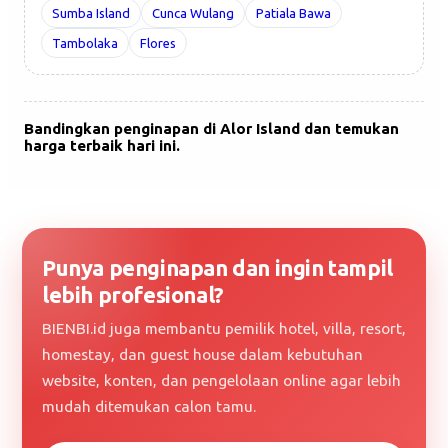
Sumba Island
Cunca Wulang
Patiala Bawa
Tambolaka
Flores
Bandingkan penginapan di Alor Island dan temukan
harga terbaik hari ini.
Punya penginapan dan ingin tampil
lebih profesional?
BIENBI.id juga membantu pemilik hotel, villa, resort,
homestay, dan guest house dalam kebutuhan
website, konten, dan pengelolaan online agar lebih
mudah ditemukan calon tamu.