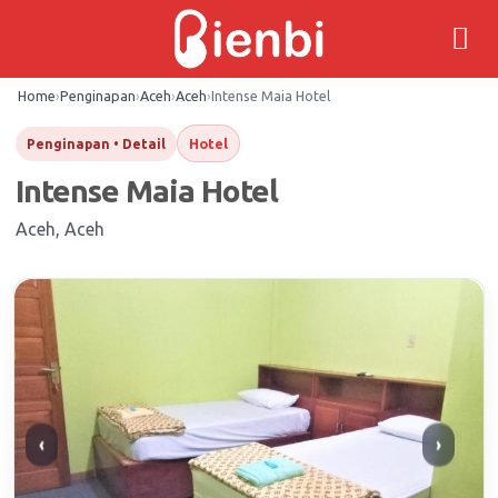
Skip
to
content
Home
›
Penginapan
›
Aceh
›
Aceh
›
Intense Maia Hotel
Hotel
Penginapan • Detail
Intense Maia Hotel
Aceh, Aceh
‹
›