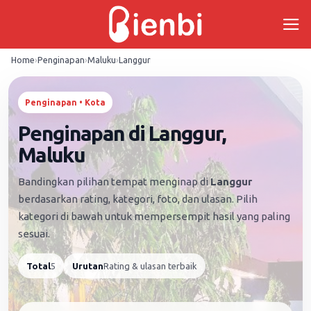
Skip
to
content
Home
›
Penginapan
›
Maluku
›
Langgur
Penginapan • Kota
Penginapan di Langgur,
Maluku
Bandingkan pilihan tempat menginap di
Langgur
berdasarkan rating, kategori, foto, dan ulasan. Pilih
kategori di bawah untuk mempersempit hasil yang paling
sesuai.
Total
5
Urutan
Rating & ulasan terbaik