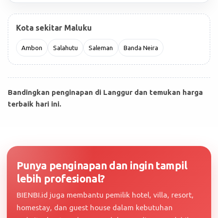
Kota sekitar Maluku
Ambon
Salahutu
Saleman
Banda Neira
Bandingkan penginapan di Langgur dan temukan harga
terbaik hari ini.
Punya penginapan dan ingin tampil
lebih profesional?
BIENBI.id juga membantu pemilik hotel, villa, resort,
homestay, dan guest house dalam kebutuhan