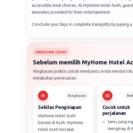
accessible meal choices. At MyHome Hotel Aceh, guests 
amenities provided for their entertainment.
Conclude your days in complete tranquility by paying a v
PANDUAN CEPAT
Sebelum memilih MyHome Hotel A
Ringkasan praktis untuk membantu Anda menilai loka
melakukan pemesanan.
Ringkasan
Re
01
02
Sekilas Penginapan
Cocok untuk
perjalanan
MyHome Hotel Aceh
tamu yang ing
berada di Aceh. MyHome
menginap di 
Hotel Aceh tercatat