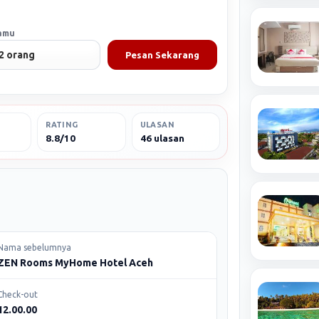
amu
Pesan Sekarang
RATING
ULASAN
8.8/10
46 ulasan
Nama sebelumnya
ZEN Rooms MyHome Hotel Aceh
Check-out
12.00.00