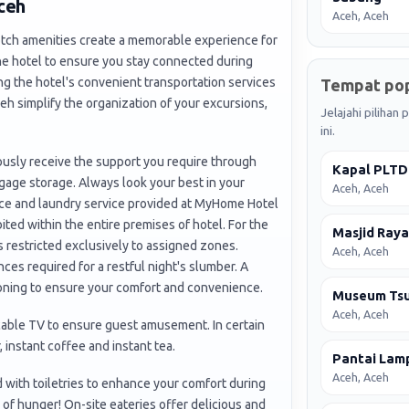
ceh
Aceh, Aceh
tch amenities create a memorable experience for
the hotel to ensure you stay connected during
sing the hotel's convenient transportation services
Tempat pop
h simplify the organization of your excursions,
Jelajahi pilihan
ini.
ously receive the support you require through
Kapal PLTD
gage storage. Always look your best in your
Aceh, Aceh
vice and laundry service provided at MyHome Hotel
ited within the entire premises of hotel. For the
Masjid Ray
s restricted exclusively to assigned zones.
Aceh, Aceh
s required for a restful night's slumber. A
tioning to ensure your comfort and convenience.
Museum Ts
Aceh, Aceh
cable TV to ensure guest amusement. In certain
, instant coffee and instant tea.
Pantai Lam
Aceh, Aceh
with toiletries to enhance your comfort during
 of hunger! On-site eateries offer delicious and