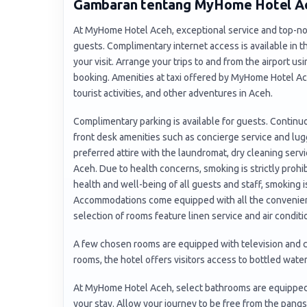
Gambaran tentang MyHome Hotel A
At MyHome Hotel Aceh, exceptional service and top-no
guests. Complimentary internet access is available in 
your visit. Arrange your trips to and from the airport u
booking. Amenities at taxi offered by MyHome Hotel Ace
tourist activities, and other adventures in Aceh.
Complimentary parking is available for guests. Continu
front desk amenities such as concierge service and lug
preferred attire with the laundromat, dry cleaning ser
Aceh. Due to health concerns, smoking is strictly prohib
health and well-being of all guests and staff, smoking i
Accommodations come equipped with all the convenience
selection of rooms feature linen service and air condi
A few chosen rooms are equipped with television and 
rooms, the hotel offers visitors access to bottled water
At MyHome Hotel Aceh, select bathrooms are equipped 
your stay. Allow your journey to be free from the pangs