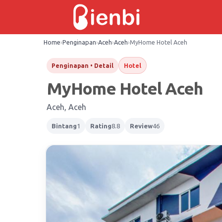
Skip
to
content
Home
›
Penginapan
›
Aceh
›
Aceh
›
MyHome Hotel Aceh
Hotel
Penginapan • Detail
MyHome Hotel Aceh
Aceh, Aceh
Bintang
1
Rating
8.8
Review
46