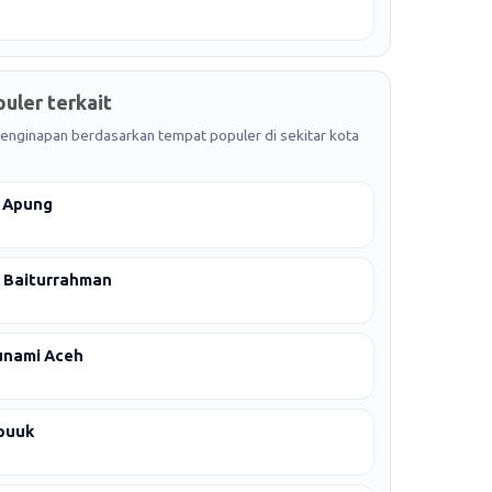
uler terkait
 penginapan berdasarkan tempat populer di sekitar kota
 Apung
a Baiturrahman
unami Aceh
puuk