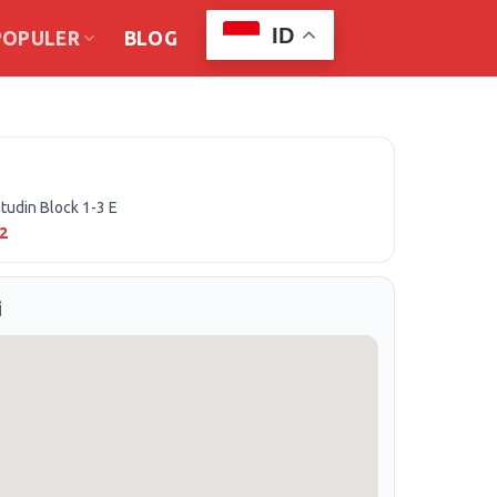
ID
POPULER
BLOG
iatudin Block 1-3 E
2
i