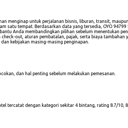
han menginap untuk perjalanan bisnis, liburan, transit, maup
lam satu tempat. Berdasarkan data yang tersedia, OYO 94799 Si
embantu Anda membandingkan pilihan sebelum menentukan peng
dan check-out, aturan pembatalan, pajak, serta biaya tambaha
, dan kebijakan masing-masing penginapan.
cocokan, dan hal penting sebelum melakukan pemesanan.
l tercatat dengan kategori sekitar 4 bintang, rating 8.7/10,