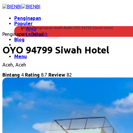
Skip
to
content
Penginapan
Populer
Home
›
Penginapan
›
Aceh
›
Aceh
›
OYO 94799 Siwah Hotel
Area
Penginapan • Detail
Landmark
Hotel
Blog
OYO 94799 Siwah Hotel
Menu
Aceh, Aceh
Bintang
4
Rating
8.7
Review
82