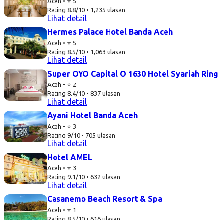
Aceh • ⭐ 5
Rating 8.8/10 • 1,235 ulasan
Lihat detail
Hermes Palace Hotel Banda Aceh
Aceh • ⭐ 5
Rating 8.5/10 • 1,063 ulasan
Lihat detail
Super OYO Capital O 1630 Hotel Syariah Ring
Aceh • ⭐ 2
Rating 8.4/10 • 837 ulasan
Lihat detail
Ayani Hotel Banda Aceh
Aceh • ⭐ 3
Rating 9/10 • 705 ulasan
Lihat detail
Hotel AMEL
Aceh • ⭐ 3
Rating 9.1/10 • 632 ulasan
Lihat detail
Casanemo Beach Resort & Spa
Aceh • ⭐ 1
Rating 8.5/10 • 616 ulasan