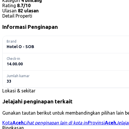
Kategori
4 bintang
Rating
8.7/10
Ulasan
82 ulasan
Detail Properti
Informasi Penginapan
Brand
Hotel O - SOB
Check-in
14.00.00
Jumlah kamar
33
Lokasi & sekitar
Jelajahi penginapan terkait
Gunakan tautan berikut untuk membandingkan pilihan lain be
Kota
Aceh
Lihat penginapan lain di kota ini
Provinsi
Aceh
Jelajah
Ringkasan