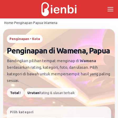
Skip
to
content
Home
›
Penginapan
›
Papua
›
Wamena
Penginapan • Kota
Penginapan di Wamena, Papua
Bandingkan pilihan tempat menginap di
Wamena
berdasarkan rating, kategori, foto, dan ulasan. Pilih
kategori di bawah untuk mempersempit hasil yang paling
sesuai.
Total
1
Urutan
Rating & ulasan terbaik
Pilih kategori