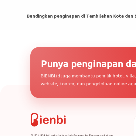
Bandingkan penginapan di Tembilahan Kota dan te
Punya penginapan dan
BIENBI.id juga membantu pemilik hotel, vill
website, konten, dan pengelolaan online ag
BIENBI.id adalah platform informasi dan