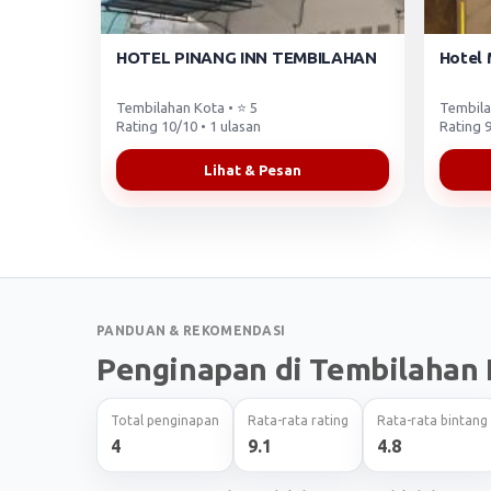
HOTEL PINANG INN TEMBILAHAN
Hotel 
Tembilahan Kota • ⭐ 5
Tembila
Rating 10/10 • 1 ulasan
Rating 9
Lihat & Pesan
PANDUAN & REKOMENDASI
Penginapan di Tembilahan 
Total penginapan
Rata-rata rating
Rata-rata bintang
4
9.1
4.8