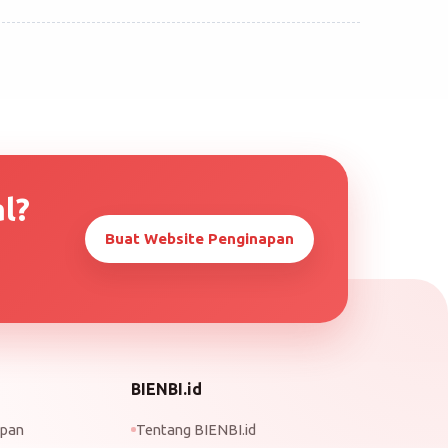
l?
Buat Website Penginapan
BIENBI.id
apan
Tentang BIENBI.id