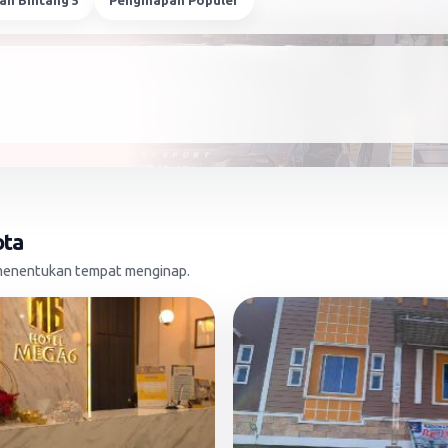
an Bintang 5
Penginapan Populer
ota
m menentukan tempat menginap.