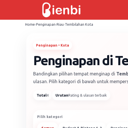
Skip
to
content
Home
›
Penginapan
›
Riau
›
Tembilahan Kota
Penginapan • Kota
Penginapan di Te
Bandingkan pilihan tempat menginap di
Temb
ulasan. Pilih kategori di bawah untuk mempers
Total
4
Urutan
Rating & ulasan terbaik
Pilih kategori