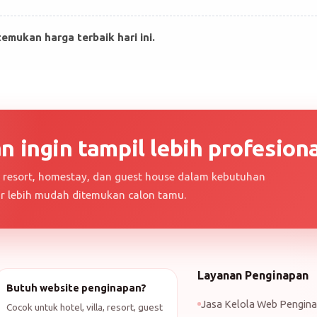
mukan harga terbaik hari ini.
 ingin tampil lebih profesiona
a, resort, homestay, dan guest house dalam kebutuhan
ar lebih mudah ditemukan calon tamu.
Layanan Penginapan
Butuh website penginapan?
Jasa Kelola Web Pengin
Cocok untuk hotel, villa, resort, guest