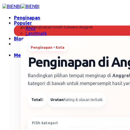
Skip
to
content
Penginapan
Populer
Home
›
Penginapan
›
South Sulawesi
›
Anggrek
Area
Landmark
Blog
Penginapan • Kota
Menu
Penginapan di An
Bandingkan pilihan tempat menginap di
Anggre
kategori di bawah untuk mempersempit hasil yan
Total
5
Urutan
Rating & ulasan terbaik
Pilih kategori