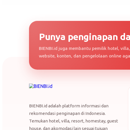
Punya penginapan dan
BIENBI.id juga membantu pemilik hotel, vill
website, konten, dan pengelolaan online ag
BIENBI.id adalah platform informasi dan
rekomendasi penginapan di Indonesia.
Temukan hotel, villa, resort, homestay, guest
house, dan akomodasi lain sesuai tujuan