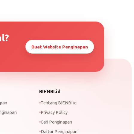
l?
Buat Website Penginapan
BIENBI.id
apan
Tentang BIENBI.id
nginapan
Privacy Policy
Cari Penginapan
Daftar Penginapan