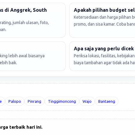
s di Anggrek, South
Apakah pilihan budget sel
Ketersediaan dan harga pilihan b
ating, jumlah ulasan, foto,
promo, dan sisa kamar. Coba ban
nan.
Apa saja yang perlu dice
king lebih awal biasanya
Periksa lokasi, fasilitas, kebijak
bih baik.
biaya tambahan agar tidak ada ha
e
Palopo
Pinrang
Tinggimoncong
Wajo
Bantaeng
a terbaik hari ini.