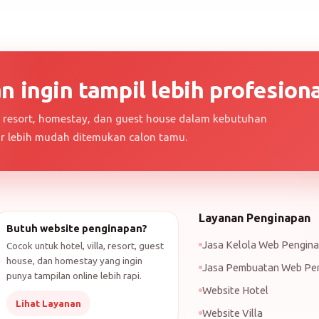
 ingin tampil lebih profesiona
a, resort, homestay, dan guest house dalam kebutuhan
ar lebih mudah ditemukan calon tamu.
Layanan Penginapan
Butuh website penginapan?
Jasa Kelola Web Pengin
Cocok untuk hotel, villa, resort, guest
house, dan homestay yang ingin
Jasa Pembuatan Web Pe
punya tampilan online lebih rapi.
Website Hotel
Lihat Layanan
Website Villa