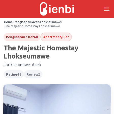
Skip
to
content
Home
›
Penginapan
›
Aceh
›
Lhokseumawe
›
The Majestic Homestay Lhokseumawe
Apartment/Flat
Penginapan • Detail
The Majestic Homestay
Lhokseumawe
Lhokseumawe, Aceh
Rating
4.8
Review
2