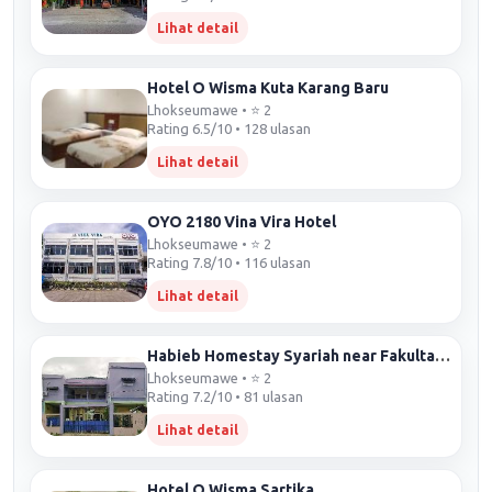
Lihat detail
Hotel O Wisma Kuta Karang Baru
Lhokseumawe • ⭐ 2
Rating 6.5/10 • 128 ulasan
Lihat detail
OYO 2180 Vina Vira Hotel
Lhokseumawe • ⭐ 2
Rating 7.8/10 • 116 ulasan
Lihat detail
Habieb Homestay Syariah near Fakultas Kedokteran Universitas Malikussaleh Mitra RedDoorz
Lhokseumawe • ⭐ 2
Rating 7.2/10 • 81 ulasan
Lihat detail
Hotel O Wisma Sartika