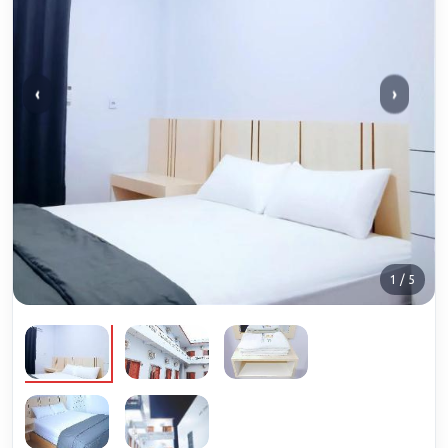
‹
›
1 / 5