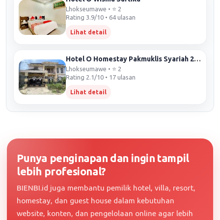
Lhokseumawe • ⭐ 2
Rating 3.9/10 • 64 ulasan
Lihat detail
Hotel O Homestay Pakmuklis Syariah 2 Near Taman Mini Lhokseumawe
Lhokseumawe • ⭐ 2
Rating 2.1/10 • 17 ulasan
Lihat detail
Punya penginapan dan ingin tampil
lebih profesional?
BIENBI.id juga membantu pemilik hotel, villa, resort,
homestay, dan guest house dalam kebutuhan
website, konten, dan pengelolaan online agar lebih