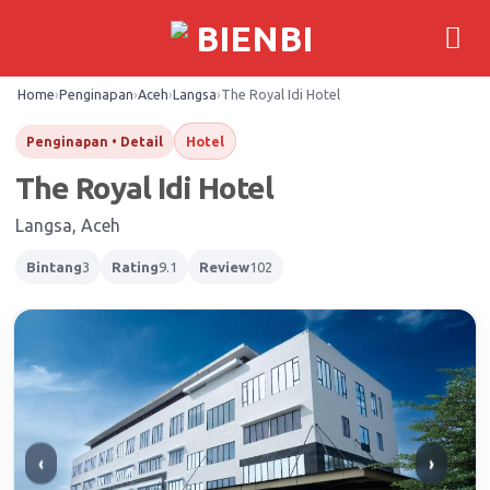
Skip
to
content
Home
›
Penginapan
›
Aceh
›
Langsa
›
The Royal Idi Hotel
Hotel
Penginapan • Detail
The Royal Idi Hotel
Langsa, Aceh
Bintang
3
Rating
9.1
Review
102
‹
›