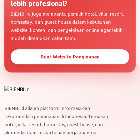
lebih profesional?
BIENBI.id juga membantu pemilik hotel, villa, resort,
homestay, dan guest house dalam kebutuhan
website, konten, dan pengelolaan online agar lebih
mudah ditemukan calon tamu.
Buat Website Penginapan
BIENBI.id adalah platform informasi dan
rekomendasi penginapan di Indonesia. Temukan
hotel, villa, resort, homestay, guest house, dan
akomodasi lain sesuai tujuan perjalananmu.