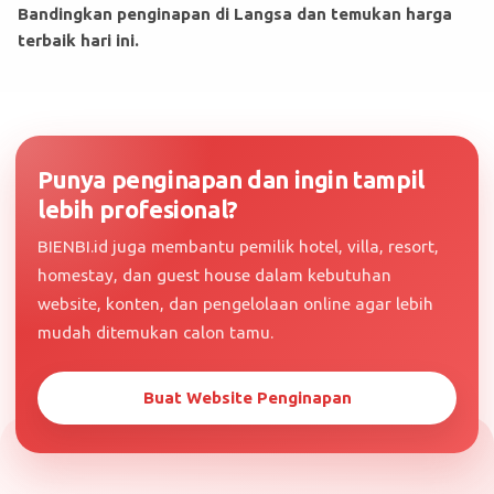
Bandingkan penginapan di Langsa dan temukan harga
terbaik hari ini.
Punya penginapan dan ingin tampil
lebih profesional?
BIENBI.id juga membantu pemilik hotel, villa, resort,
homestay, dan guest house dalam kebutuhan
website, konten, dan pengelolaan online agar lebih
mudah ditemukan calon tamu.
Buat Website Penginapan