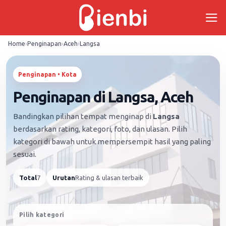
Skip
to
content
Home
›
Penginapan
›
Aceh
›
Langsa
Penginapan • Kota
Penginapan di Langsa, Aceh
Bandingkan pilihan tempat menginap di
Langsa
berdasarkan rating, kategori, foto, dan ulasan. Pilih
kategori di bawah untuk mempersempit hasil yang paling
sesuai.
Total
7
Urutan
Rating & ulasan terbaik
Pilih kategori