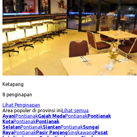
Ketapang
8 penginapan
Lihat Penginapan
Area populer di provinsi ini
Lihat semua
Ayani
Pontianak
Gajah Mada
Pontianak
Pontianak
Kota
Pontianak
Pontianak
Selatan
Pontianak
Siantan
Pontianak
Sungai
Raya
Pontianak
Pasir Panjang
Singkawang
Pusat