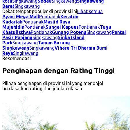
kota
Singkawang
Sedau
Singkawang
Singkawang
Barat
Singkawang
Dekat tempat populer di provinsi ini
Lihat semua
Ayani Mega Mall
Pontianak
Keraton
Kadariah
Pontianak
Masjid Raya
Mujahidin
Pontianak
Sungai Kapuas
Pontianak
Tugu
Khatulistiwa
Pontianak
Gunung Poteng
Singkawang
Pantai
Pasir Panjang
Singkawang
Sinka Island
Park
Singkawang
Taman Burung
Singkawang
Singkawang
Vihara Tri Dharma Bumi
Raya
Singkawang
Rekomendasi
Penginapan dengan Rating Tinggi
Pilihan penginapan di provinsi ini yang menonjol
berdasarkan rating dan jumlah ulasan.