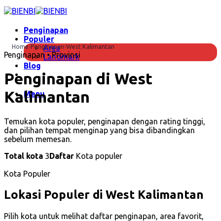
Skip
to
content
Penginapan
Populer
Home
›
Penginapan
›
West Kalimantan
Area
Penginapan • Provinsi
Landmark
Blog
Penginapan di West
Kalimantan
Menu
Temukan kota populer, penginapan dengan rating tinggi,
dan pilihan tempat menginap yang bisa dibandingkan
sebelum memesan.
Total kota
3
Daftar
Kota populer
Kota Populer
Lokasi Populer di West Kalimantan
Pilih kota untuk melihat daftar penginapan, area favorit,