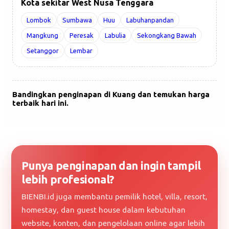
Kota sekitar West Nusa Tenggara
Lombok
Sumbawa
Huu
Labuhanpandan
Mangkung
Peresak
Labulia
Sekongkang Bawah
Setanggor
Lembar
Bandingkan penginapan di Kuang dan temukan harga
terbaik hari ini.
Punya penginapan dan ingin tampil
lebih profesional?
BIENBI.id juga membantu pemilik hotel, villa, resort,
homestay, dan guest house dalam kebutuhan
website, konten, dan pengelolaan online agar lebih