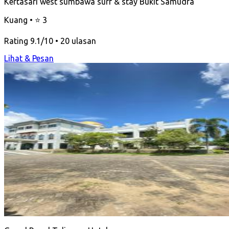
Kertasari west sumbawa surf & stay Bukit Samudra
Kuang • ⭐ 3
Rating 9.1/10 • 20 ulasan
Lihat & Pesan