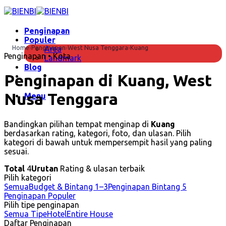
Skip
to
content
Penginapan
Populer
Home
›
Penginapan
›
West Nusa Tenggara
›
Kuang
Area
Penginapan • Kota
Landmark
Blog
Penginapan di Kuang, West
Nusa Tenggara
Menu
Bandingkan pilihan tempat menginap di
Kuang
berdasarkan rating, kategori, foto, dan ulasan. Pilih
kategori di bawah untuk mempersempit hasil yang paling
sesuai.
Total
4
Urutan
Rating & ulasan terbaik
Pilih kategori
Semua
Budget & Bintang 1–3
Penginapan Bintang 5
Penginapan Populer
Pilih tipe penginapan
Semua Tipe
Hotel
Entire House
Daftar Penginapan