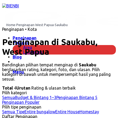
Skip
to
content
Home
›
Penginapan
›
West Papua
›
Saukabu
Penginapan • Kota
Penginapan
Penginapan di Saukabu,
Populer
Area
West Papua
Landmark
Blog
Bandingkan pilihan tempat menginap di
Saukabu
berdasarkan rating, kategori, foto, dan ulasan. Pilih
Menu
kategori di bawah untuk mempersempit hasil yang paling
sesuai.
Total
4
Urutan
Rating & ulasan terbaik
Pilih kategori
Semua
Budget & Bintang 1–3
Penginapan Bintang 5
Penginapan Populer
Pilih tipe penginapan
Semua Tipe
Entire bungalow
Entire House
Homestay
Daftar Penginapan