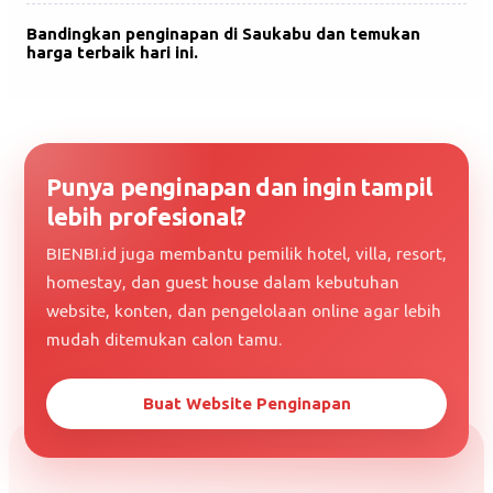
Bandingkan penginapan di Saukabu dan temukan
harga terbaik hari ini.
Punya penginapan dan ingin tampil
lebih profesional?
BIENBI.id juga membantu pemilik hotel, villa, resort,
homestay, dan guest house dalam kebutuhan
website, konten, dan pengelolaan online agar lebih
mudah ditemukan calon tamu.
Buat Website Penginapan