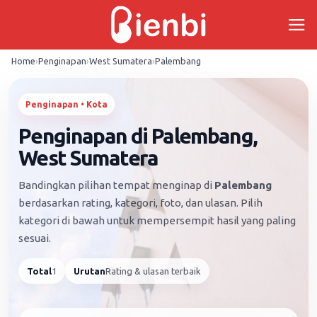
Skip
to
content
Home
›
Penginapan
›
West Sumatera
›
Palembang
Penginapan • Kota
Penginapan di Palembang,
West Sumatera
Bandingkan pilihan tempat menginap di
Palembang
berdasarkan rating, kategori, foto, dan ulasan. Pilih
kategori di bawah untuk mempersempit hasil yang paling
sesuai.
Total
1
Urutan
Rating & ulasan terbaik