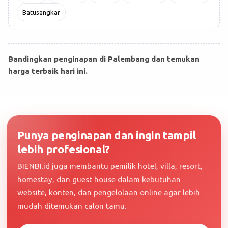
Batusangkar
Bandingkan penginapan di Palembang dan temukan
harga terbaik hari ini.
Punya penginapan dan ingin tampil
lebih profesional?
BIENBI.id juga membantu pemilik hotel, villa, resort,
homestay, dan guest house dalam kebutuhan
website, konten, dan pengelolaan online agar lebih
mudah ditemukan calon tamu.