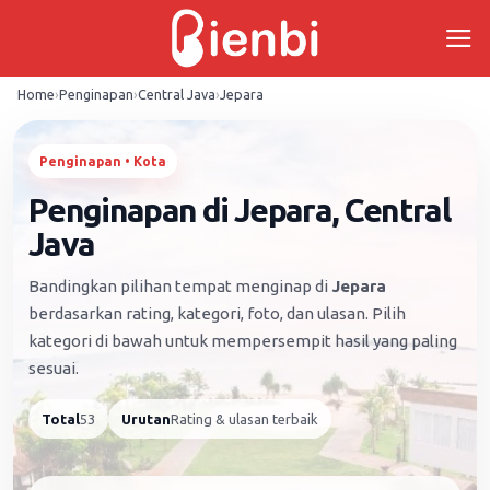
Skip
to
content
Home
›
Penginapan
›
Central Java
›
Jepara
Penginapan • Kota
Penginapan di Jepara, Central
Java
Bandingkan pilihan tempat menginap di
Jepara
berdasarkan rating, kategori, foto, dan ulasan. Pilih
kategori di bawah untuk mempersempit hasil yang paling
sesuai.
Total
53
Urutan
Rating & ulasan terbaik