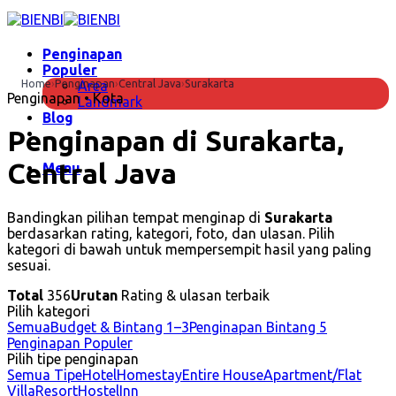
Skip
to
content
Penginapan
Populer
Home
›
Penginapan
›
Central Java
›
Surakarta
Area
Penginapan • Kota
Landmark
Blog
Penginapan di Surakarta,
Central Java
Menu
Bandingkan pilihan tempat menginap di
Surakarta
berdasarkan rating, kategori, foto, dan ulasan. Pilih
kategori di bawah untuk mempersempit hasil yang paling
sesuai.
Total
356
Urutan
Rating & ulasan terbaik
Pilih kategori
Semua
Budget & Bintang 1–3
Penginapan Bintang 5
Penginapan Populer
Pilih tipe penginapan
Semua Tipe
Hotel
Homestay
Entire House
Apartment/Flat
Villa
Resort
Hostel
Inn