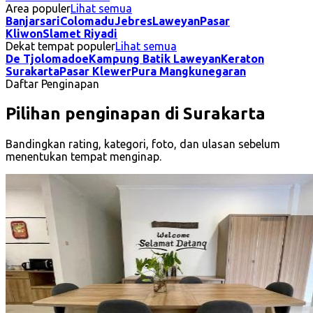
Area populer
Lihat semua
Banjarsari
Colomadu
Jebres
Laweyan
Pasar
Kliwon
Slamet Riyadi
Dekat tempat populer
Lihat semua
De Tjolomadoe
Kampung Batik Laweyan
Keraton
Surakarta
Pasar Klewer
Pura Mangkunegaran
Daftar Penginapan
Pilihan penginapan di Surakarta
Bandingkan rating, kategori, foto, dan ulasan sebelum
menentukan tempat menginap.